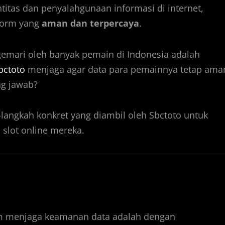
itas dan penyalahgunaan informasi di internet,
form yang
aman dan terpercaya
.
gemari oleh banyak pemain di Indonesia adalah
bctoto
menjaga agar data para pemainnya tetap ama
ng jawab?
-langkah konkret yang diambil oleh Sbctoto untuk
slot online mereka.
am menjaga keamanan data adalah dengan