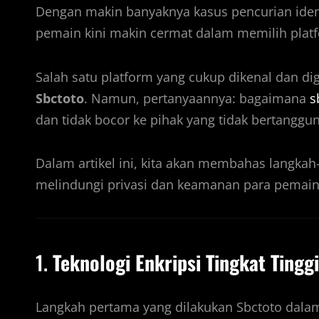
Dengan makin banyaknya kasus pencurian ident
pemain kini makin cermat dalam memilih plat
Salah satu platform yang cukup dikenal dan di
Sbctoto
. Namun, pertanyaannya: bagaimana
s
dan tidak bocor ke pihak yang tidak bertanggu
Dalam artikel ini, kita akan membahas langkah
melindungi privasi dan keamanan para pemain 
1.
Teknologi Enkripsi Tingkat Tinggi
Langkah pertama yang dilakukan Sbctoto dal