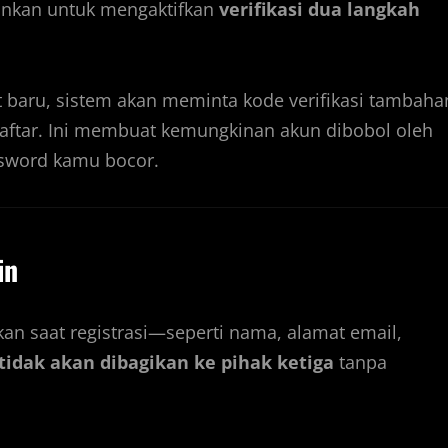
rankan untuk mengaktifkan
verifikasi dua langkah
kat baru, sistem akan meminta kode verifikasi tambaha
daftar. Ini membuat kemungkinan akun dibobol oleh
assword kamu bocor.
in
n saat registrasi—seperti nama, alamat email,
tidak akan dibagikan ke pihak ketiga
tanpa