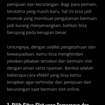
penipuan dan kecurangan. Bagi para pemain,
terutama yang masih baru, hal ini bisa jadi
momok yang membuat pengalaman bermain
jadi kurang menyenangkan, bahkan bisa
berujung pada kerugian besar.
Untungnya, dengan sedikit pengetahuan dan
kewaspadaan, kamu bisa menghindari
jebakan-jebakan tersebut dan bermain slot
dengan aman serta nyaman. Berikut adalah
beberapa cara efektif yang bisa kamu
terapkan agar terhindar dari penipuan dan
kecurangan saat bermain slot online.
1. Pilih Situs Slot yang Terpercaya dan