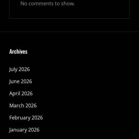
No comments to show.
Archives
July 2026
June 2026
April 2026
March 2026
February 2026
January 2026