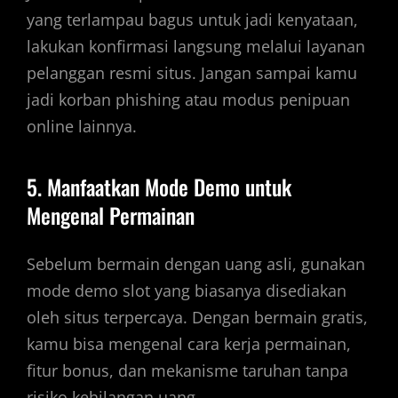
yang terlampau bagus untuk jadi kenyataan,
lakukan konfirmasi langsung melalui layanan
pelanggan resmi situs. Jangan sampai kamu
jadi korban phishing atau modus penipuan
online lainnya.
5. Manfaatkan Mode Demo untuk
Mengenal Permainan
Sebelum bermain dengan uang asli, gunakan
mode demo slot yang biasanya disediakan
oleh situs terpercaya. Dengan bermain gratis,
kamu bisa mengenal cara kerja permainan,
fitur bonus, dan mekanisme taruhan tanpa
risiko kehilangan uang.