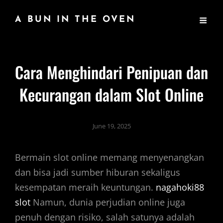
A BUN IN THE OVEN
Cara Menghindari Penipuan dan
Kecurangan dalam Slot Online
June 19, 2025
Bermain slot online memang menyenangkan
dan bisa jadi sumber hiburan sekaligus
kesempatan meraih keuntungan.
nagahoki88
slot
Namun, dunia perjudian online juga
penuh dengan risiko, salah satunya adalah