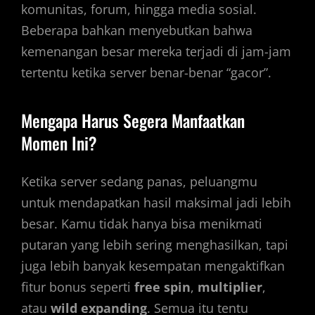
komunitas, forum, hingga media sosial.
Beberapa bahkan menyebutkan bahwa
kemenangan besar mereka terjadi di jam-jam
tertentu ketika server benar-benar “gacor”.
Mengapa Harus Segera Manfaatkan
Momen Ini?
Ketika server sedang panas, peluangmu
untuk mendapatkan hasil maksimal jadi lebih
besar. Kamu tidak hanya bisa menikmati
putaran yang lebih sering menghasilkan, tapi
juga lebih banyak kesempatan mengaktifkan
fitur bonus seperti
free spin
,
multiplier
,
atau
wild expanding
. Semua itu tentu