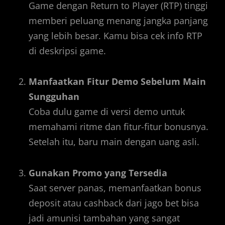
Game dengan Return to Player (RTP) tinggi
memberi peluang menang jangka panjang
yang lebih besar. Kamu bisa cek info RTP
di deskripsi game.
Manfaatkan Fitur Demo Sebelum Main
Sungguhan
Coba dulu game di versi demo untuk
memahami ritme dan fitur-fitur bonusnya.
Setelah itu, baru main dengan uang asli.
Gunakan Promo yang Tersedia
Saat server panas, memanfaatkan bonus
deposit atau cashback dari jago bet bisa
jadi amunisi tambahan yang sangat