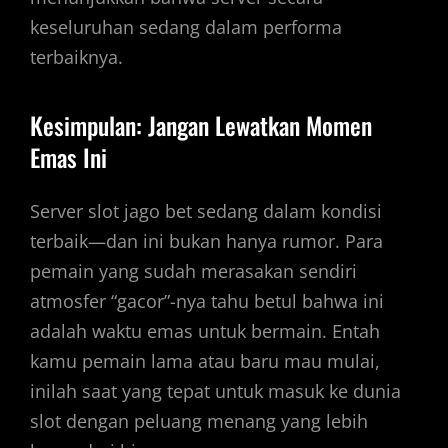
keseluruhan sedang dalam performa
terbaiknya.
Kesimpulan: Jangan Lewatkan Momen
Emas Ini
Server slot jago bet sedang dalam kondisi
terbaik—dan ini bukan hanya rumor. Para
pemain yang sudah merasakan sendiri
atmosfer “gacor”-nya tahu betul bahwa ini
adalah waktu emas untuk bermain. Entah
kamu pemain lama atau baru mau mulai,
inilah saat yang tepat untuk masuk ke dunia
slot dengan peluang menang yang lebih