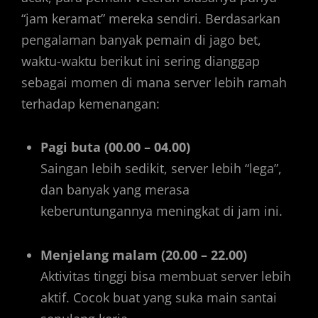
“jam keramat” mereka sendiri. Berdasarkan
pengalaman banyak pemain di jago bet,
waktu-waktu berikut ini sering dianggap
sebagai momen di mana server lebih ramah
terhadap kemenangan:
Pagi buta (00.00 – 04.00)
Saingan lebih sedikit, server lebih “lega”,
dan banyak yang merasa
keberuntungannya meningkat di jam ini.
Menjelang malam (20.00 – 22.00)
Aktivitas tinggi bisa membuat server lebih
aktif. Cocok buat yang suka main santai