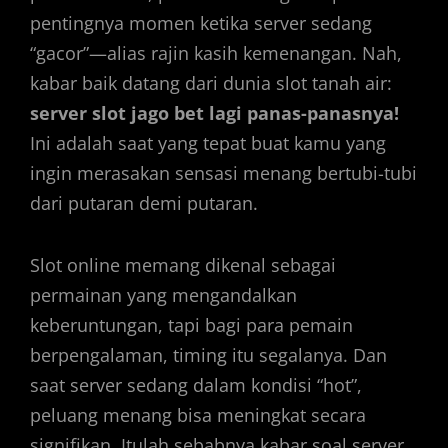
pentingnya momen ketika server sedang
“gacor”—alias rajin kasih kemenangan. Nah,
kabar baik datang dari dunia slot tanah air:
server slot jago bet lagi panas-panasnya!
Ini adalah saat yang tepat buat kamu yang
ingin merasakan sensasi menang bertubi-tubi
dari putaran demi putaran.
Slot online memang dikenal sebagai
permainan yang mengandalkan
keberuntungan, tapi bagi para pemain
berpengalaman, timing itu segalanya. Dan
saat server sedang dalam kondisi “hot”,
peluang menang bisa meningkat secara
signifikan. Itulah sebabnya kabar soal server