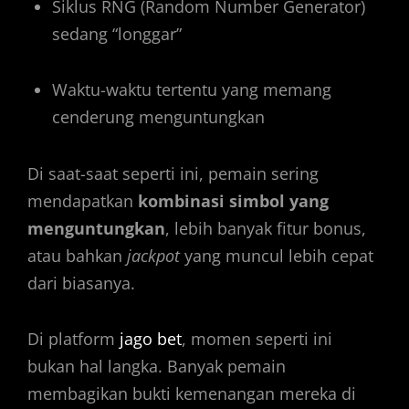
Siklus RNG (Random Number Generator)
sedang “longgar”
Waktu-waktu tertentu yang memang
cenderung menguntungkan
Di saat-saat seperti ini, pemain sering
mendapatkan
kombinasi simbol yang
menguntungkan
, lebih banyak fitur bonus,
atau bahkan
jackpot
yang muncul lebih cepat
dari biasanya.
Di platform
jago bet
, momen seperti ini
bukan hal langka. Banyak pemain
membagikan bukti kemenangan mereka di