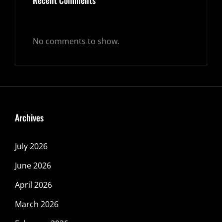
Recent Comments
No comments to show.
Archives
July 2026
June 2026
April 2026
March 2026