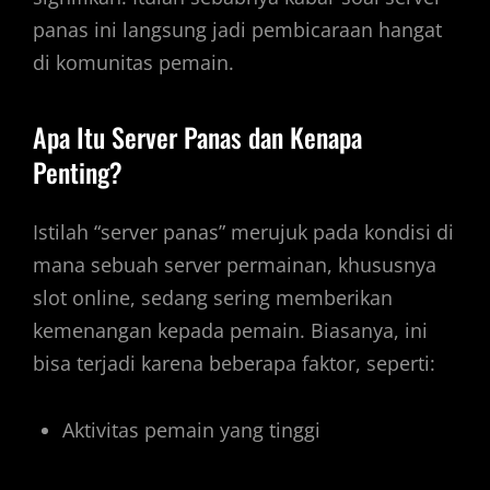
panas ini langsung jadi pembicaraan hangat
di komunitas pemain.
Apa Itu Server Panas dan Kenapa
Penting?
Istilah “server panas” merujuk pada kondisi di
mana sebuah server permainan, khususnya
slot online, sedang sering memberikan
kemenangan kepada pemain. Biasanya, ini
bisa terjadi karena beberapa faktor, seperti:
Aktivitas pemain yang tinggi