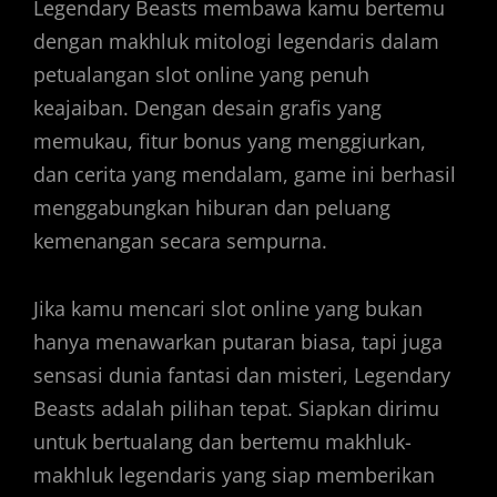
Legendary Beasts membawa kamu bertemu
dengan makhluk mitologi legendaris dalam
petualangan slot online yang penuh
keajaiban. Dengan desain grafis yang
memukau, fitur bonus yang menggiurkan,
dan cerita yang mendalam, game ini berhasil
menggabungkan hiburan dan peluang
kemenangan secara sempurna.
Jika kamu mencari slot online yang bukan
hanya menawarkan putaran biasa, tapi juga
sensasi dunia fantasi dan misteri, Legendary
Beasts adalah pilihan tepat. Siapkan dirimu
untuk bertualang dan bertemu makhluk-
makhluk legendaris yang siap memberikan