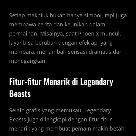
Setiap makhluk bukan hanya simbol, tapi juga
membawa cerita dan keunikan dalam
permainan. Misalnya, saat Phoenix muncul,
layar bisa berubah dengan efek api yang
membara, menambah sensasi dramatis dan
menegangkan.
Fitur-fitur Menarik di Legendary
Beasts
Selain grafis yang memukau, Legendary
Beasts juga dilengkapi dengan fitur-fitur
menarik yang membuat pemain makin betah: