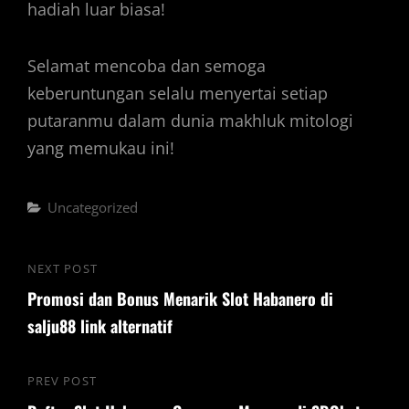
hadiah luar biasa!
Selamat mencoba dan semoga
keberuntungan selalu menyertai setiap
putaranmu dalam dunia makhluk mitologi
yang memukau ini!
Categories
Uncategorized
Post
NEXT POST
Next
navigation
Promosi dan Bonus Menarik Slot Habanero di
Post
salju88 link alternatif
PREV POST
Previous