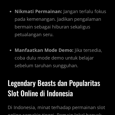
Nikmati Permainan:
Jangan terlalu fokus
pada kemenangan. Jadikan pengalaman
bermain sebagai hiburan sekaligus
petualangan seru.
Manfaatkan Mode Demo:
Jika tersedia,
coba dulu mode demo untuk belajar
sebelum taruhan sungguhan.
Legendary Beasts dan Popularitas
Slot Online di Indonesia
Di Indonesia, minat terhadap permainan slot