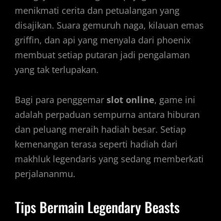
menikmati cerita dan petualangan yang
disajikan. Suara gemuruh naga, kilauan emas
griffin, dan api yang menyala dari phoenix
membuat setiap putaran jadi pengalaman
yang tak terlupakan.
Bagi para penggemar
slot online
, game ini
adalah perpaduan sempurna antara hiburan
dan peluang meraih hadiah besar. Setiap
kemenangan terasa seperti hadiah dari
makhluk legendaris yang sedang memberkati
perjalananmu.
Tips Bermain Legendary Beasts