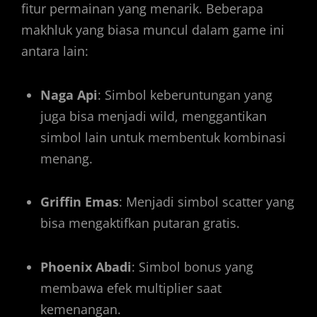
fitur permainan yang menarik. Beberapa
makhluk yang biasa muncul dalam game ini
antara lain:
Naga Api
: Simbol keberuntungan yang
juga bisa menjadi wild, menggantikan
simbol lain untuk membentuk kombinasi
menang.
Griffin Emas
: Menjadi simbol scatter yang
bisa mengaktifkan putaran gratis.
Phoenix Abadi
: Simbol bonus yang
membawa efek multiplier saat
kemenangan.