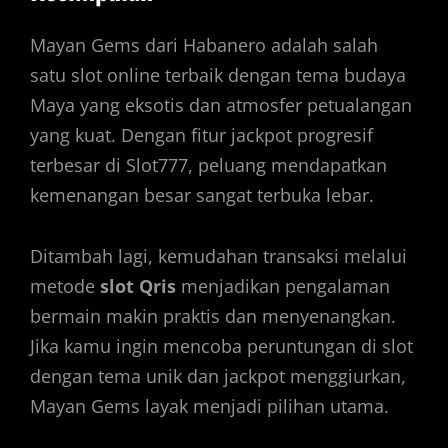
Mayan Gems dari Habanero adalah salah
satu slot online terbaik dengan tema budaya
Maya yang eksotis dan atmosfer petualangan
yang kuat. Dengan fitur jackpot progresif
terbesar di Slot777, peluang mendapatkan
kemenangan besar sangat terbuka lebar.
Ditambah lagi, kemudahan transaksi melalui
metode
slot Qris
menjadikan pengalaman
bermain makin praktis dan menyenangkan.
Jika kamu ingin mencoba peruntungan di slot
dengan tema unik dan jackpot menggiurkan,
Mayan Gems layak menjadi pilihan utama.