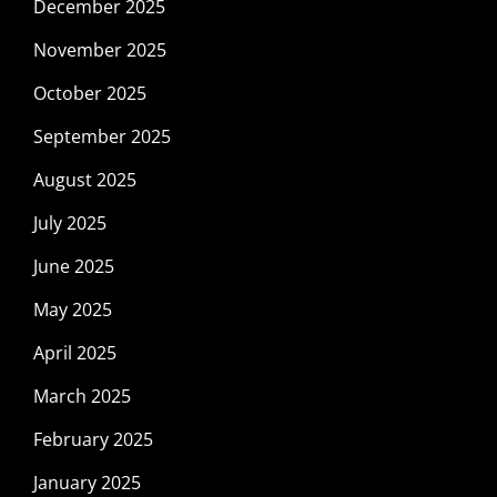
December 2025
November 2025
October 2025
September 2025
August 2025
July 2025
June 2025
May 2025
April 2025
March 2025
February 2025
January 2025