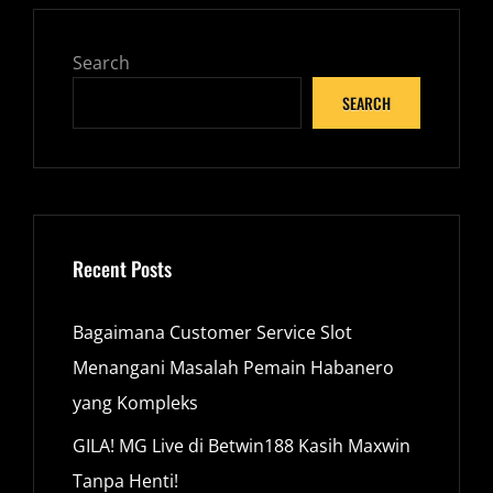
Search
SEARCH
Recent Posts
Bagaimana Customer Service Slot
Menangani Masalah Pemain Habanero
yang Kompleks
GILA! MG Live di Betwin188 Kasih Maxwin
Tanpa Henti!