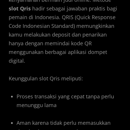
slot Qris
hadir sebagai jawaban praktis bagi
pemain di Indonesia. QRIS (Quick Response
Code Indonesian Standard) memungkinkan
kamu melakukan deposit dan penarikan
hanya dengan memindai kode QR
menggunakan berbagai aplikasi dompet
digital.
Keunggulan slot Qris meliputi:
Proses transaksi yang cepat tanpa perlu
menunggu lama
Aman karena tidak perlu memasukkan