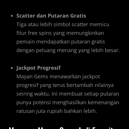
Scatter dan Putaran Gratis
Tiga atau lebih simbol scatter memicu
fitur free spins yang memungkinkan
pemain mendapatkan putaran gratis
dengan peluang menang yang lebih besar.
Jackpot Progresif
Mayan Gems menawarkan jackpot
progresif yang terus bertambah nilainya
seiring waktu. Ini membuat setiap putaran
punya potensi menghasilkan kemenangan
ratusan juta rupiah bahkan lebih.