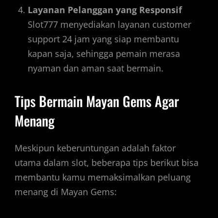
Layanan Pelanggan yang Responsif
Slot777 menyediakan layanan customer
support 24 jam yang siap membantu
kapan saja, sehingga pemain merasa
nyaman dan aman saat bermain.
Tips Bermain Mayan Gems Agar
Menang
Meskipun keberuntungan adalah faktor
utama dalam slot, beberapa tips berikut bisa
membantu kamu memaksimalkan peluang
menang di Mayan Gems: