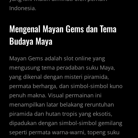
Indonesia.
Mengenal Mayan Gems dan Tema
Budaya Maya
Mayan Gems adalah slot online yang
mengusung tema peradaban suku Maya,
yang dikenal dengan misteri piramida,
permata berharga, dan simbol-simbol kuno
penuh makna. Visual permainan ini
menampilkan latar belakang reruntuhan
piramida dan hutan tropis yang eksotis,
dipadukan dengan simbol-simbol gemilang
seperti permata warna-warni, topeng suku