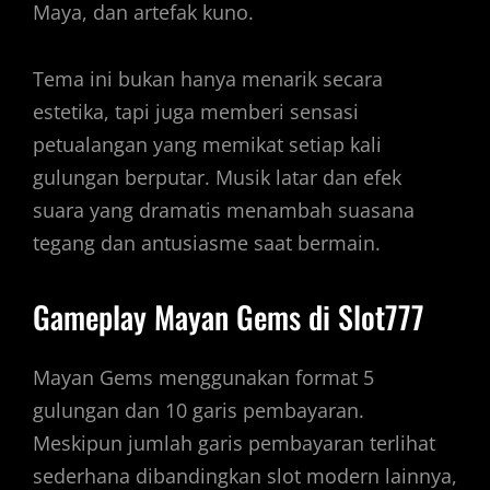
Maya, dan artefak kuno.
Tema ini bukan hanya menarik secara
estetika, tapi juga memberi sensasi
petualangan yang memikat setiap kali
gulungan berputar. Musik latar dan efek
suara yang dramatis menambah suasana
tegang dan antusiasme saat bermain.
Gameplay Mayan Gems di Slot777
Mayan Gems menggunakan format 5
gulungan dan 10 garis pembayaran.
Meskipun jumlah garis pembayaran terlihat
sederhana dibandingkan slot modern lainnya,