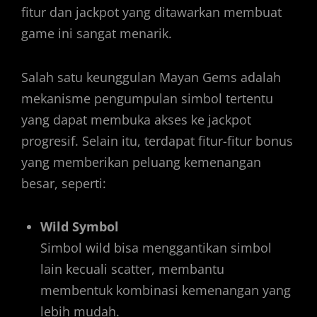
fitur dan jackpot yang ditawarkan membuat
game ini sangat menarik.
Salah satu keunggulan Mayan Gems adalah
mekanisme pengumpulan simbol tertentu
yang dapat membuka akses ke jackpot
progresif. Selain itu, terdapat fitur-fitur bonus
yang memberikan peluang kemenangan
besar, seperti:
Wild Symbol
Simbol wild bisa menggantikan simbol
lain kecuali scatter, membantu
membentuk kombinasi kemenangan yang
lebih mudah.