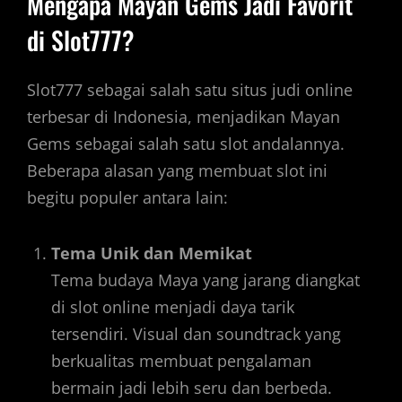
Mengapa Mayan Gems Jadi Favorit
di Slot777?
Slot777 sebagai salah satu situs judi online
terbesar di Indonesia, menjadikan Mayan
Gems sebagai salah satu slot andalannya.
Beberapa alasan yang membuat slot ini
begitu populer antara lain:
Tema Unik dan Memikat
Tema budaya Maya yang jarang diangkat
di slot online menjadi daya tarik
tersendiri. Visual dan soundtrack yang
berkualitas membuat pengalaman
bermain jadi lebih seru dan berbeda.