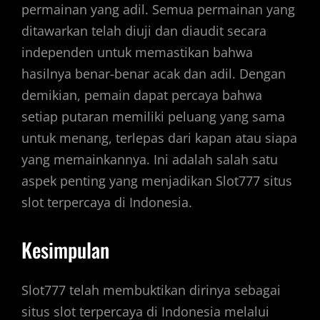
permainan yang adil. Semua permainan yang
ditawarkan telah diuji dan diaudit secara
independen untuk memastikan bahwa
hasilnya benar-benar acak dan adil. Dengan
demikian, pemain dapat percaya bahwa
setiap putaran memiliki peluang yang sama
untuk menang, terlepas dari kapan atau siapa
yang memainkannya. Ini adalah salah satu
aspek penting yang menjadikan Slot777 situs
slot terpercaya di Indonesia.
Kesimpulan
Slot777 telah membuktikan dirinya sebagai
situs slot terpercaya di Indonesia melalui