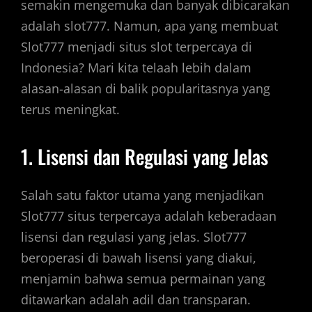
semakin mengemuka dan banyak dibicarakan
adalah
slot777
. Namun, apa yang membuat
Slot777 menjadi situs slot terpercaya di
Indonesia? Mari kita telaah lebih dalam
alasan-alasan di balik popularitasnya yang
terus meningkat.
1. Lisensi dan Regulasi yang Jelas
Salah satu faktor utama yang menjadikan
Slot777 situs terpercaya adalah keberadaan
lisensi dan regulasi yang jelas. Slot777
beroperasi di bawah lisensi yang diakui,
menjamin bahwa semua permainan yang
ditawarkan adalah adil dan transparan.