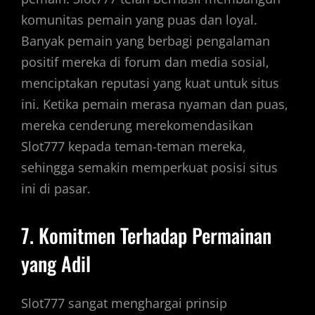
komunitas pemain yang puas dan loyal.
Banyak pemain yang berbagi pengalaman
positif mereka di forum dan media sosial,
menciptakan reputasi yang kuat untuk situs
ini. Ketika pemain merasa nyaman dan puas,
mereka cenderung merekomendasikan
Slot777 kepada teman-teman mereka,
sehingga semakin memperkuat posisi situs
ini di pasar.
7. Komitmen Terhadap Permainan
yang Adil
Slot777 sangat menghargai prinsip