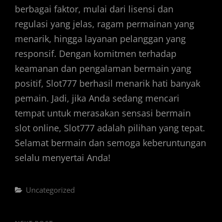
berbagai faktor, mulai dari lisensi dan
regulasi yang jelas, ragam permainan yang
menarik, hingga layanan pelanggan yang
responsif. Dengan komitmen terhadap
keamanan dan pengalaman bermain yang
positif, Slot777 berhasil menarik hati banyak
pemain. Jadi, jika Anda sedang mencari
tempat untuk merasakan sensasi bermain
slot online, Slot777 adalah pilihan yang tepat.
Selamat bermain dan semoga keberuntungan
selalu menyertai Anda!
Categories
Uncategorized