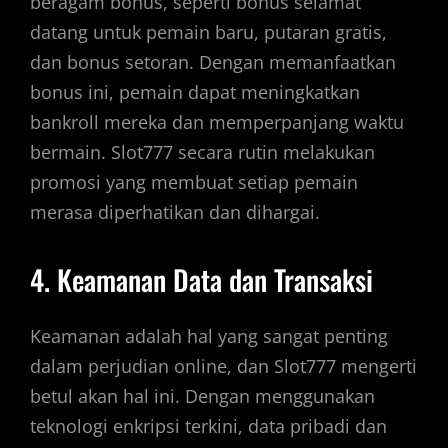
beragam bonus, seperti bonus selamat
datang untuk pemain baru, putaran gratis,
dan bonus setoran. Dengan memanfaatkan
bonus ini, pemain dapat meningkatkan
bankroll mereka dan memperpanjang waktu
bermain. Slot777 secara rutin melakukan
promosi yang membuat setiap pemain
merasa diperhatikan dan dihargai.
4. Keamanan Data dan Transaksi
Keamanan adalah hal yang sangat penting
dalam perjudian online, dan Slot777 mengerti
betul akan hal ini. Dengan menggunakan
teknologi enkripsi terkini, data pribadi dan