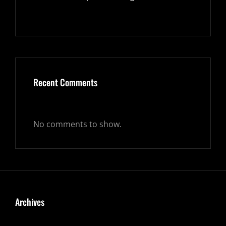
Recent Comments
No comments to show.
Archives