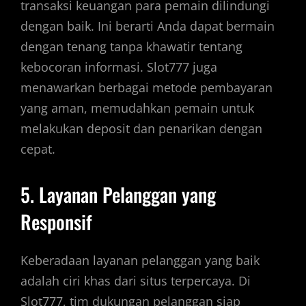
transaksi keuangan para pemain dilindungi
dengan baik. Ini berarti Anda dapat bermain
dengan tenang tanpa khawatir tentang
kebocoran informasi. Slot777 juga
menawarkan berbagai metode pembayaran
yang aman, memudahkan pemain untuk
melakukan deposit dan penarikan dengan
cepat.
5. Layanan Pelanggan yang
Responsif
Keberadaan layanan pelanggan yang baik
adalah ciri khas dari situs terpercaya. Di
Slot777, tim dukungan pelanggan siap