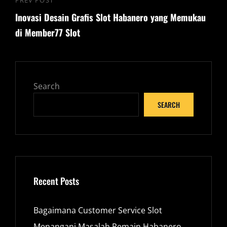
PREV POST
Previous
Inovasi Desain Grafis Slot Habanero yang Memukau
Post
di Member77 Slot
Search
SEARCH
Recent Posts
Bagaimana Customer Service Slot
Menangani Masalah Pemain Habanero