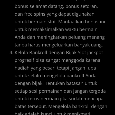
bonus selamat datang, bonus setoran,
dan free spins yang dapat digunakan
untuk bermain slot. Manfaatkan bonus ini
untuk memaksimalkan waktu bermain
Anda dan meningkatkan peluang menang
tanpa harus mengeluarkan banyak uang.
Kelola Bankroll dengan Bijak Slot jackpot
progresif bisa sangat menggoda karena
hadiah yang besar, tetapi jangan lupa
untuk selalu mengelola bankroll Anda
dengan bijak. Tentukan batasan untuk
setiap sesi permainan dan jangan tergoda
untuk terus bermain jika sudah mencapai
batas tersebut. Mengelola bankroll dengan
baik adalah kunci untuk menikmati