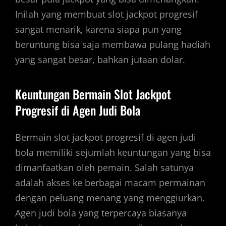
Inilah yang membuat slot jackpot progresif
sangat menarik, karena siapa pun yang
beruntung bisa saja membawa pulang hadiah
yang sangat besar, bahkan jutaan dolar.
Keuntungan Bermain Slot Jackpot
Progresif di Agen Judi Bola
Bermain slot jackpot progresif di agen judi
bola memiliki sejumlah keuntungan yang bisa
dimanfaatkan oleh pemain. Salah satunya
adalah akses ke berbagai macam permainan
dengan peluang menang yang menggiurkan.
Agen judi bola yang terpercaya biasanya