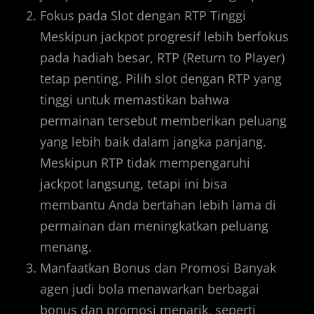
Fokus pada Slot dengan RTP Tinggi
Meskipun jackpot progresif lebih berfokus
pada hadiah besar, RTP (Return to Player)
tetap penting. Pilih slot dengan RTP yang
tinggi untuk memastikan bahwa
permainan tersebut memberikan peluang
yang lebih baik dalam jangka panjang.
Meskipun RTP tidak mempengaruhi
jackpot langsung, tetapi ini bisa
membantu Anda bertahan lebih lama di
permainan dan meningkatkan peluang
menang.
Manfaatkan Bonus dan Promosi Banyak
agen judi bola menawarkan berbagai
bonus dan promosi menarik, seperti