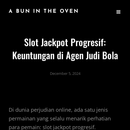
A BUN IN THE OVEN
Slot Jackpot Progresif:
Keuntungan di Agen Judi Bola
December 5, 2024
Di dunia perjudian online, ada satu jenis
permainan yang selalu menarik perhatian
para pemain: slot jackpot progresif.