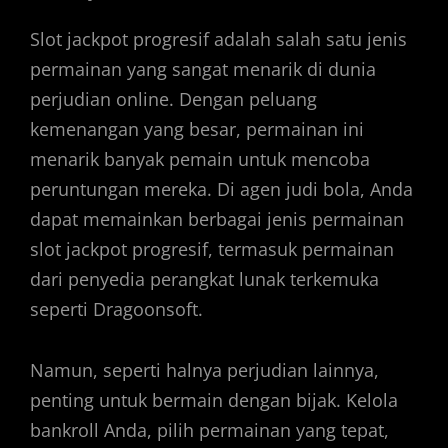
Slot jackpot progresif adalah salah satu jenis
permainan yang sangat menarik di dunia
perjudian online. Dengan peluang
kemenangan yang besar, permainan ini
menarik banyak pemain untuk mencoba
peruntungan mereka. Di agen judi bola, Anda
dapat memainkan berbagai jenis permainan
slot jackpot progresif, termasuk permainan
dari penyedia perangkat lunak terkemuka
seperti Dragoonsoft.
Namun, seperti halnya perjudian lainnya,
penting untuk bermain dengan bijak. Kelola
bankroll Anda, pilih permainan yang tepat,