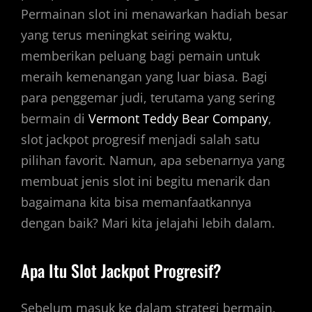
Permainan slot ini menawarkan hadiah besar
yang terus meningkat seiring waktu,
memberikan peluang bagi pemain untuk
meraih kemenangan yang luar biasa. Bagi
para penggemar judi, terutama yang sering
bermain di
Vermont Teddy Bear Company
,
slot jackpot progresif menjadi salah satu
pilihan favorit. Namun, apa sebenarnya yang
membuat jenis slot ini begitu menarik dan
bagaimana kita bisa memanfaatkannya
dengan baik? Mari kita jelajahi lebih dalam.
Apa Itu Slot Jackpot Progresif?
Sebelum masuk ke dalam strategi bermain,