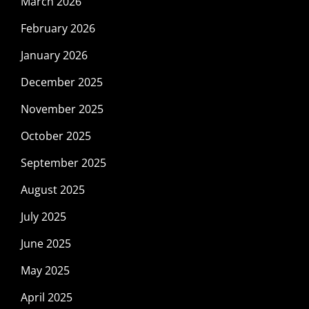
March 2026
February 2026
January 2026
December 2025
November 2025
October 2025
September 2025
August 2025
July 2025
June 2025
May 2025
April 2025